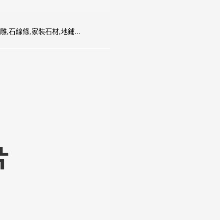
雕,石線條,家裝石材,地鋪...