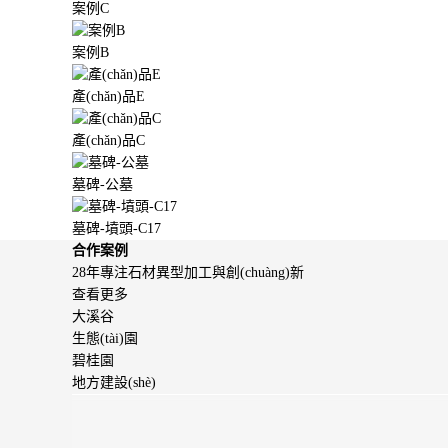
案例C
案例B
產(chǎn)品E
產(chǎn)品C
墓碑-公墓
墓碑-墳頭-C17
合作案例
28年專注石材異型加工與創(chuàng)新
查看更多
大溪谷
生態(tài)園
碧桂園
地方建設(shè)