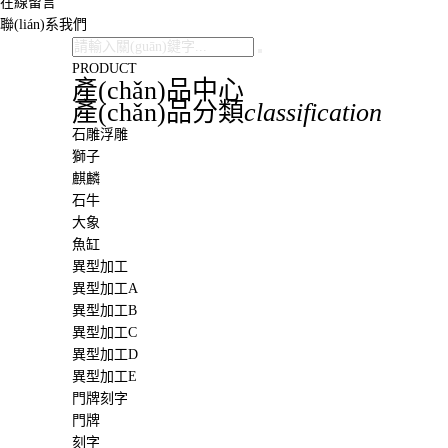
在線留言
聯(lián)系我們
PRODUCT
產(chǎn)品中心
產(chǎn)品分類
classification
石雕浮雕
獅子
麒麟
石牛
大象
魚缸
異型加工
異型加工A
異型加工B
異型加工C
異型加工D
異型加工E
門牌刻字
門牌
刻字