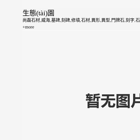
生態(tài)園
尚磊石材,威海,墓碑,刻碑,修墳,石材,異形,異型,門牌石,刻字,石
+more