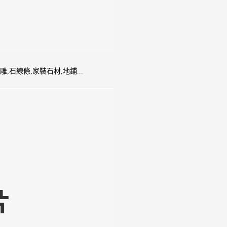
雕,石線條,家裝石材,地鋪...