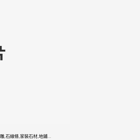
雕,石線條,家裝石材,地鋪...