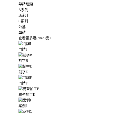
墓碑墳頭
A系列
B系列
C系列
公墓
單碑
查看更多產(chǎn)品+
門牌I
刻字B
刻字E
門牌F
異型加工E
案例I