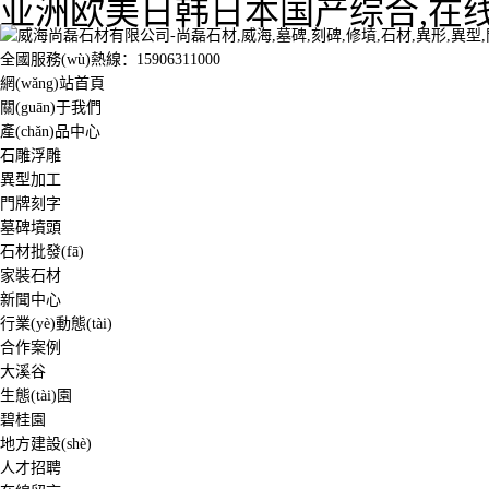
亚洲欧美日韩日本国产综合,在线
全國服務(wù)熱線：
15906311000
網(wǎng)站首頁
關(guān)于我們
產(chǎn)品中心
石雕浮雕
異型加工
門牌刻字
墓碑墳頭
石材批發(fā)
家裝石材
新聞中心
行業(yè)動態(tài)
合作案例
大溪谷
生態(tài)園
碧桂園
地方建設(shè)
人才招聘