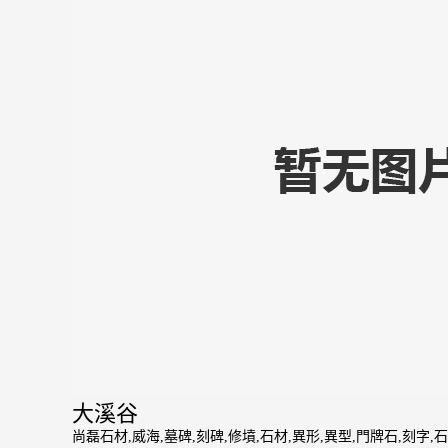
大溪谷
尚磊石材,威海,墓碑,刻碑,修墳,石材,異形,異型,門牌石,刻字,石