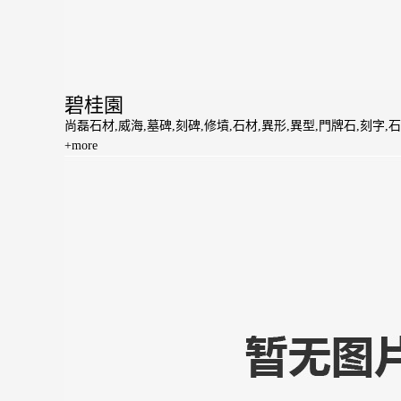
碧桂園
尚磊石材,威海,墓碑,刻碑,修墳,石材,異形,異型,門牌石,刻字,石
+more